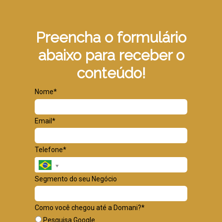
Preencha o formulário
abaixo para receber o
conteúdo!
Nome*
Email*
Telefone*
Segmento do seu Negócio
Como você chegou até a Domani?*
Pesquisa Google