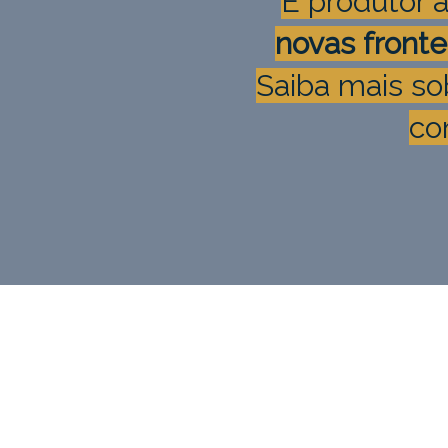
É produtor a
novas fronte
Saiba mais so
co