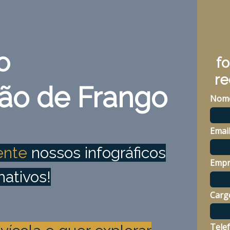
o
fo
re
ão de Frango
Nom
Emai
ente
nossos infográficos
Empr
mativos!
Carg
Tele