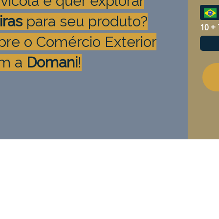
vícola e quer explorar
iras
para seu produto?
10 + 
bre o Comércio Exterior
m a
Domani
!