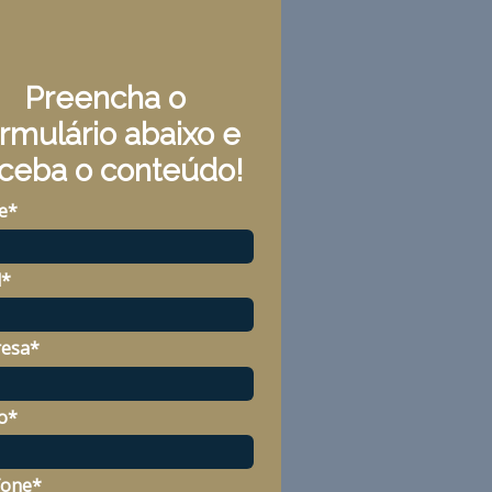
Preencha o
rmulário abaixo e
ceba o conteúdo!
e*
l*
esa*
o*
fone*