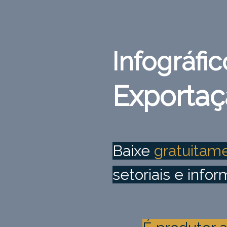
Infográfic
Exportaç
Baixe
gratuitam
setoriais e infor